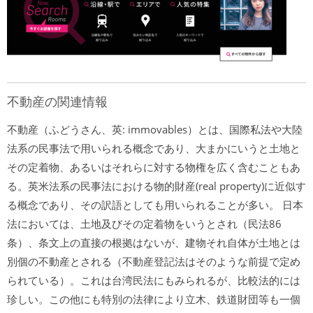
不動産の関連情報
不動産（ふどうさん、英: immovables）とは、国際私法や大陸
法系の民事法で用いられる概念であり、大まかにいうと土地と
その定着物、あるいはそれらに対する物権を広く含むこともあ
る。英米法系の民事法における物的財産(real property)に近似す
る概念であり、その訳語としても用いられることが多い。 日本
法においては、土地及びその定着物をいうとされ（民法86
条）、条文上の直接の根拠はないが、建物それ自体が土地とは
別個の不動産とされる（不動産登記法はそのような前提で定め
られている）。これは台湾民法にもみられるが、比較法的には
珍しい。この他にも特別の法律により立木、鉄道財団等も一個