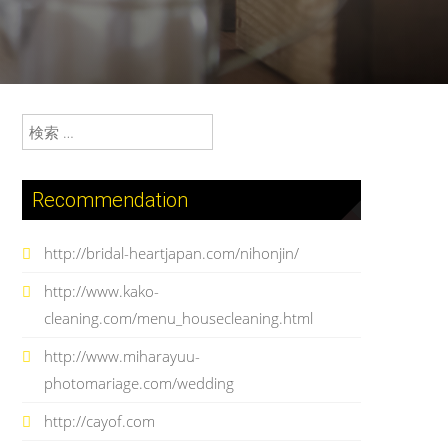
検索:
Recommendation
http://bridal-heartjapan.com/nihonjin/
http://www.kako-
cleaning.com/menu_housecleaning.html
http://www.miharayuu-
photomariage.com/wedding
http://cayof.com