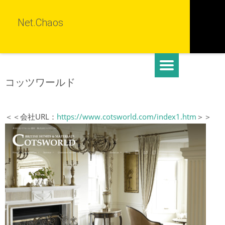
Net.Chaos
コッツワールド
＜＜会社URL：
https://www.cotsworld.com/index1.htm
＞＞