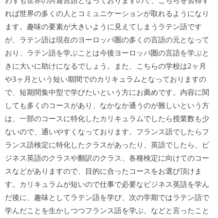
わずも世界の共通言語となっておりますので、こちらを習得す
れば世界の多くの人とコミュニケーションが取れるようになり
ます。趣味の要素が大きいように見えてしまうラテン語です
が、ラテン語は現在のヨーロッパ圏の多くの言語の元となって
おり、ラテン語を学ぶことは今後ヨーロッパ圏の言語を学ぶと
きに大いに助けになるでしょう。また、こちらの学校は2ヶ月
や3ヶ月という短い期間でのカリキュラムとなっておりますの
で、短期間集中型で学びたいという方にお薦めです。内容に関
しても多くのコースがあり、なかなか通うのが難しいという方
は、一部のコースに特化したカリキュラムでしたら授業数も少
ないので、通いやすくなっております。フランス語でしたらフ
ランス語検定に特化したクラスがあったり、英語でしたら、ビ
ジネス英語のクラスや翻訳のクラス、各種検定に向けてのコー
スなどがありますので、目的に合ったコースをお選び頂けま
す。カリキュラムが短いので仕事で必要なビジネス英語を学ん
だ後に、趣味としてラテン語を学び、次の学期ではラテン語で
学んだことを生かしつつフランス語を学ぶ、などと言ったこと