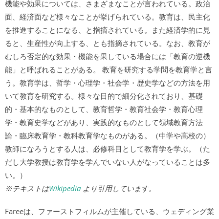
機能や効果については、さまざまなことが言われている。政治
面、経済面など様々なことが挙げられている。教育は、民主化
を推進することになる、と指摘されている。また経済学的に見
ると、生産性が向上する、とも指摘されている。なお、教育が
むしろ否定的な効果・機能を果している場合には「教育の逆機
能」と呼ばれることがある。 教育を研究する学問を教育学と言
う。教育学は、哲学・心理学・社会学・歴史学などの方法を用
いて教育を研究する。様々な目的で細分化されており、基礎
的・基本的なものとして、教育哲学・教育社会学・教育心理
学・教育史学などがあり、実践的なものとして領域教育方法
論・臨床教育学・教科教育学なものがある。（中学や高校の）
教師になろうとする人は、必修科目として教育学を学ぶ。（た
だし大学教授は教育学を学んでいない人がなっていることは多
い。）
※テキストは
Wikipedia
より引用しています。
Fareeは、ファーストフィルムが主催している、ウェディング業