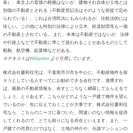
条）、条文上の直接の根拠はないが、建物それ自体が土地とは
別個の不動産とされる（不動産登記法はそのような前提で定め
られている）。これは台湾民法にもみられるが、比較法的には
珍しい。この他にも特別の法律により立木、鉄道財団等も一個
の不動産とされている。 また、本来は不動産ではないが、法律
や行政上などで不動産に準じて扱われることがあるものとして
船舶、航空機、鉱業権などがある。
※テキストは
Wikipedia
より引用しています。
株式会社慶和住宅は、千葉県市川市を中心に、不動産物件を探
そうとしている人すべてにお勧めできる会社です。連携すれ
ば、最新の不動産情報を、余すところなく網羅してもらえるで
しょう。とりあえず、こちらがどのような一戸建て物件を望ん
でいるのか、先に伝えておくことが大事です。株式会社慶和住
宅なら、こちらのニーズに基づいた、間違いのない情報を提供
してくれるので、とても頼りになる存在といえます。また、一
戸建ての売買だけではなく、土地の仲介や、分譲マンションの