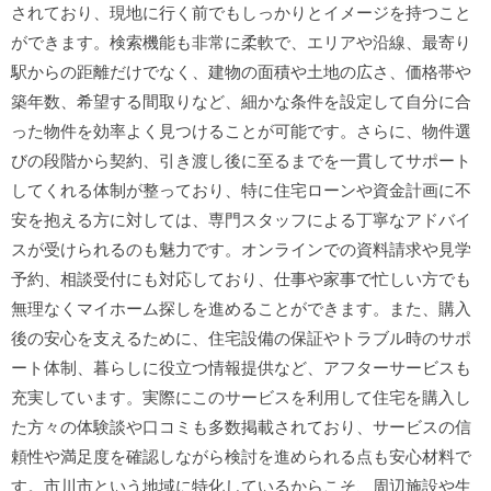
されており、現地に行く前でもしっかりとイメージを持つこと
ができます。検索機能も非常に柔軟で、エリアや沿線、最寄り
駅からの距離だけでなく、建物の面積や土地の広さ、価格帯や
築年数、希望する間取りなど、細かな条件を設定して自分に合
った物件を効率よく見つけることが可能です。さらに、物件選
びの段階から契約、引き渡し後に至るまでを一貫してサポート
してくれる体制が整っており、特に住宅ローンや資金計画に不
安を抱える方に対しては、専門スタッフによる丁寧なアドバイ
スが受けられるのも魅力です。オンラインでの資料請求や見学
予約、相談受付にも対応しており、仕事や家事で忙しい方でも
無理なくマイホーム探しを進めることができます。また、購入
後の安心を支えるために、住宅設備の保証やトラブル時のサポ
ート体制、暮らしに役立つ情報提供など、アフターサービスも
充実しています。実際にこのサービスを利用して住宅を購入し
た方々の体験談や口コミも多数掲載されており、サービスの信
頼性や満足度を確認しながら検討を進められる点も安心材料で
す。市川市という地域に特化しているからこそ、周辺施設や生