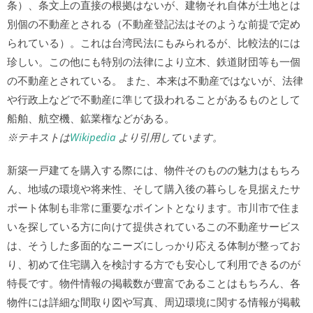
条）、条文上の直接の根拠はないが、建物それ自体が土地とは
別個の不動産とされる（不動産登記法はそのような前提で定め
られている）。これは台湾民法にもみられるが、比較法的には
珍しい。この他にも特別の法律により立木、鉄道財団等も一個
の不動産とされている。 また、本来は不動産ではないが、法律
や行政上などで不動産に準じて扱われることがあるものとして
船舶、航空機、鉱業権などがある。
※テキストは
Wikipedia
より引用しています。
新築一戸建てを購入する際には、物件そのものの魅力はもちろ
ん、地域の環境や将来性、そして購入後の暮らしを見据えたサ
ポート体制も非常に重要なポイントとなります。市川市で住ま
いを探している方に向けて提供されているこの不動産サービス
は、そうした多面的なニーズにしっかり応える体制が整ってお
り、初めて住宅購入を検討する方でも安心して利用できるのが
特長です。物件情報の掲載数が豊富であることはもちろん、各
物件には詳細な間取り図や写真、周辺環境に関する情報が掲載