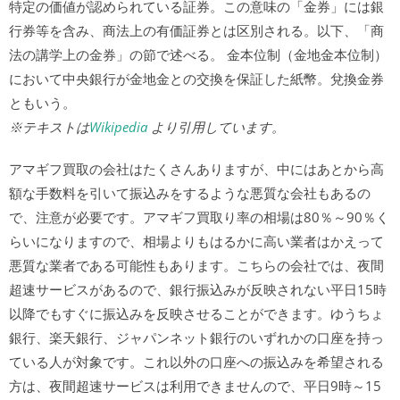
特定の価値が認められている証券。この意味の「金券」には銀
行券等を含み、商法上の有価証券とは区別される。以下、「商
法の講学上の金券」の節で述べる。 金本位制（金地金本位制）
において中央銀行が金地金との交換を保証した紙幣。兌換金券
ともいう。
※テキストは
Wikipedia
より引用しています。
アマギフ買取の会社はたくさんありますが、中にはあとから高
額な手数料を引いて振込みをするような悪質な会社もあるの
で、注意が必要です。アマギフ買取り率の相場は80％～90％く
らいになりますので、相場よりもはるかに高い業者はかえって
悪質な業者である可能性もあります。こちらの会社では、夜間
超速サービスがあるので、銀行振込みが反映されない平日15時
以降でもすぐに振込みを反映させることができます。ゆうちょ
銀行、楽天銀行、ジャパンネット銀行のいずれかの口座を持っ
ている人が対象です。これ以外の口座への振込みを希望される
方は、夜間超速サービスは利用できませんので、平日9時～15