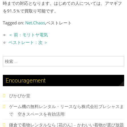
時までの対応となります。はじめての人については、アマギフ
を91.5％で買取り可能です。
Tagged on:
Net.Chaos
,ベストレート
＜ 前：モリトヤ電気
ベストレート：次 ＞
検索:
Encouragement
ぴかぴか堂
ゲーム機の無料レンタル・リースなら株式会社プレシャスま
で 空きスペースを有効活用!
鎌倉で着物レンタルなら [花のん] – かわいい着物が選び放題