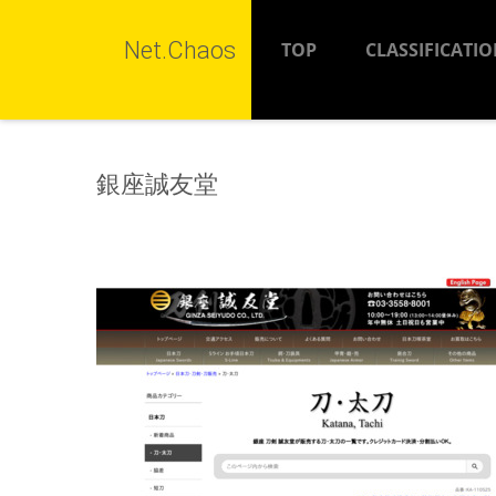
Net.Chaos
TOP
CLASSIFICATI
銀座誠友堂